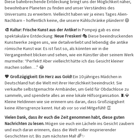
Diese bahnbrechende Entdeckung bringt uns der Möglichkeit näher,
bewohnbare Planeten zu finden und unser Verständnis des
Universums zu erweitern. Vielleicht haben wir ja eines Tages Alien-
Nachbarn – hoffentlich keine, die unsere Kühlschränke plündern! 😄
🎨 Kultur: Frische Kunst aus der Antike!
In Pompeji gab es eine
spektakuläre Entdeckung:
Neue Fresken!
🎭 Diese beeindruckenden
Kunstwerke zeigen uns, wie detailverliebt und lebendig die antike
römische Kunst war. Es ist fast so, als könnten wir in die
Vergangenheit blicken und sehen, wie ein Künstler über seinem Werk
murmelte: “Perfekt! Aber vielleicht hätte ich das Gesicht kleiner
machen sollen …” 😂
💖 Großzügigkeit: Ein Herz aus Gold!
Ein 10-jähriges Mädchen in
Deutschland hat die Welt mit ihrer Herzlichkeit beeindruckt. Sie
verkaufte selbstgemachte Armbänder, um Geld für Obdachlose zu
sammeln, und spendete alles an eine lokale Hilfsorganisation. 🧵💎
Kleine Heldinnen wie sie erinnern uns daran, dass Großzügigkeit
keine Altersgrenze kennt. Hut ab vor so viel Mitgefühl! 👏
Vielen Dank, dass ihr euch die Zeit genommen habt, diese guten
Nachrichten zu lesen.
Mögen sie euch ein Lächeln ins Gesicht zaubern
und euch daran erinnern, dass die Welt voller inspirierender
Geschichten ist. Bis zum nächsten Mal! 🌈✨