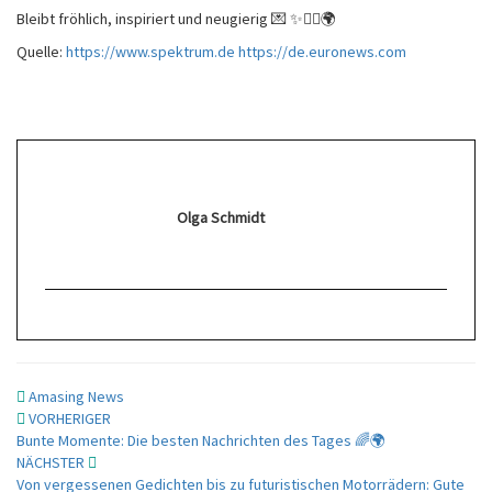
Bleibt fröhlich, inspiriert und neugierig 💌 ✨🙋‍♀️🌍
Quelle:
https://www.spektrum.de
https://de.euronews.com
Olga Schmidt
Amasing News
Beitragsnavigation
VORHERIGER
Bunte Momente: Die besten Nachrichten des Tages 🌈🌍
NÄCHSTER
Von vergessenen Gedichten bis zu futuristischen Motorrädern: Gute