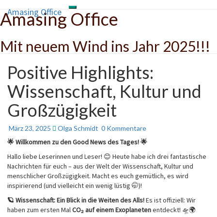
Amasing Office
Toggle navigation
Amasing Office
Skip
to
content
Mit neuem Wind ins Jahr 2025!!!
Positive Highlights:
Positive
Highlights:
Wissenschaft, Kultur und
Wissenschaft,
Kultur
Großzügigkeit
und
Großzügigkeit
Kommentare
März 23, 2025
Olga Schmidt
0 Kommentare
🌟 Willkommen zu den Good News des Tages!
🌟
Hallo liebe Leserinnen und Leser! 😊 Heute habe ich drei fantastische
Nachrichten für euch – aus der Welt der Wissenschaft, Kultur und
menschlicher Großzügigkeit. Macht es euch gemütlich, es wird
inspirierend (und vielleicht ein wenig lüstig 🤭)!
🪐 Wissenschaft: Ein Blick in die Weiten des Alls!
Es ist offiziell: Wir
haben zum ersten Mal
CO₂ auf einem Exoplaneten
entdeckt! 🛸🌍