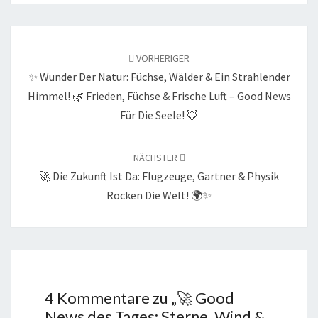
Beitragsnavigation
VORHERIGER
✨ Wunder Der Natur: Füchse, Wälder & Ein Strahlender
Himmel! 🌿 Frieden, Füchse & Frische Luft – Good News
Für Die Seele! 🦊
NÄCHSTER
🚀 Die Zukunft Ist Da: Flugzeuge, Gartner & Physik
Rocken Die Welt! 🌍✨
4 Kommentare zu „
🚀 Good
News des Tages: Sterne, Wind &