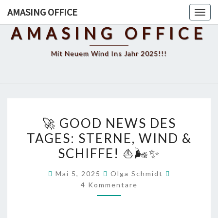
Skip
AMASING OFFICE
Toggl
to
AMASING OFFICE
content
Mit Neuem Wind Ins Jahr 2025!!!
🚀
🚀 GOOD NEWS DES
GOOD
TAGES: STERNE, WIND &
NEWS
SCHIFFE! ⛵🌬️✨
DES
TAGES:
Kommentar
Mai 5, 2025
Olga Schmidt
STERNE,
4 Kommentare
WIND
&
SCHIFFE!