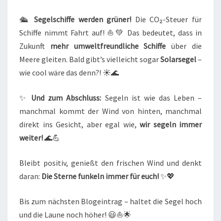
🛳️
Segelschiffe werden grüner!
Die CO₂-Steuer für
Schiffe nimmt Fahrt auf! ⛵💚 Das bedeutet, dass in
Zukunft
mehr umweltfreundliche Schiffe
über die
Meere gleiten. Bald gibt’s vielleicht sogar
Solarsegel
–
wie cool wäre das denn?! ☀️🌊
✨
Und zum Abschluss:
Segeln ist wie das Leben –
manchmal kommt der Wind von hinten, manchmal
direkt ins Gesicht, aber egal wie,
wir segeln immer
weiter!
🌊💪
Bleibt positiv, genießt den frischen Wind und denkt
daran:
Die Sterne funkeln immer für euch!
✨💖
Bis zum nächsten Blogeintrag – haltet die Segel hoch
und die Laune noch höher! 😃⛵🌟