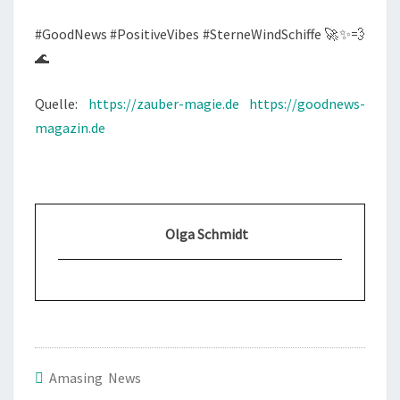
#GoodNews #PositiveVibes #SterneWindSchiffe 🚀✨💨
🌊
Quelle:
https://zauber-magie.de
https://goodnews-
magazin.de
Olga Schmidt
Amasing News