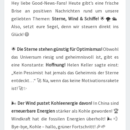
Hey liebe Good-News-Fans! Heute gibt’s eine frische
⛵
Brise an positiven Nachrichten rund um unsere
🌬️
geliebten Themen:
Sterne, Wind & Schiffe!
🌟🌪️🛳️
✨
Also, setzt eure Segel, denn wir steuern direkt ins
Glück! 😄
🌟
Die Sterne stehen günstig für Optimismus!
Obwohl
das Universum riesig und geheimnisvoll ist, gibt es
eine Konstante:
Hoffnung!
Helen Keller sagte einst:
„Kein Pessimist hat jemals das Geheimnis der Sterne
entdeckt…“ 🚀 Na, wenn das keine Motivationsrakete
ist! 🚀✨
🌬️
Der Wind pustet Kohleenergie davon!
In China sind
erneuerbare Energien
stärker als Kohle geworden! 🏆
Windkraft hat die fossilen Energien überholt! 🌬️💨
Bye-bye, Kohle – hallo, grüner Fortschritt! 🎉🌱