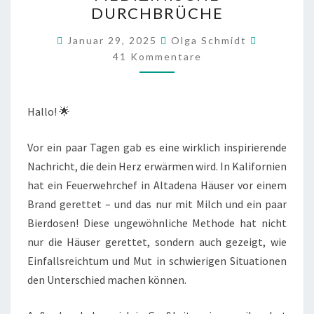
VIER-
DURCHBRÜCHE
TAGE-
Kommenta
ARBEITSWOCHE
Januar 29, 2025
Olga Schmidt
41 Kommentare
UND
MEDIZINISCHE
DURCHBRÜCHE
Hallo! 🌟
Vor ein paar Tagen gab es eine wirklich inspirierende
Nachricht, die dein Herz erwärmen wird. In Kalifornien
hat ein Feuerwehrchef in Altadena Häuser vor einem
Brand gerettet – und das nur mit Milch und ein paar
Bierdosen! Diese ungewöhnliche Methode hat nicht
nur die Häuser gerettet, sondern auch gezeigt, wie
Einfallsreichtum und Mut in schwierigen Situationen
den Unterschied machen können.