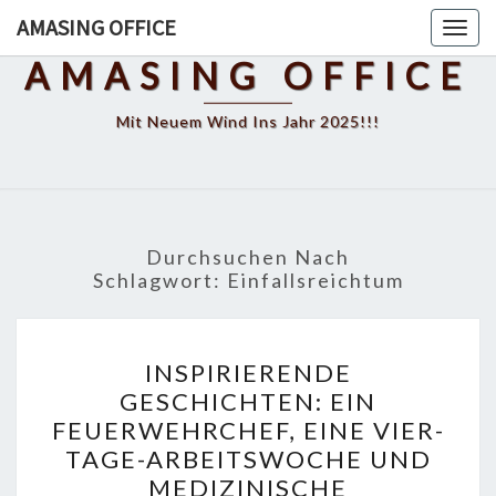
Skip
AMASING OFFICE
Toggl
to
AMASING OFFICE
content
Mit Neuem Wind Ins Jahr 2025!!!
Durchsuchen Nach
Schlagwort:
Einfallsreichtum
INSPIRIERENDE
INSPIRIERENDE
GESCHICHTEN:
GESCHICHTEN: EIN
EIN
FEUERWEHRCHEF, EINE VIER-
FEUERWEHRCHEF,
TAGE-ARBEITSWOCHE UND
EINE
MEDIZINISCHE